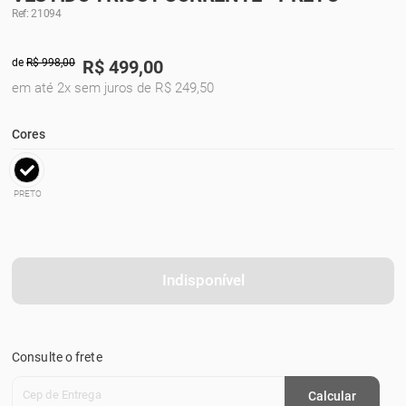
Ref: 21094
de
R$ 998,00
R$
499,00
em até 2x sem juros de R$ 249,50
Cores
PRETO
Indisponível
Consulte o frete
Cep de Entrega
Calcular