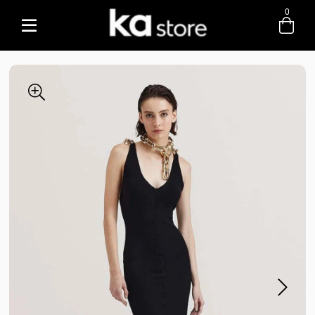
0
Entre com email ou cpf/cnpj
Criar nova conta