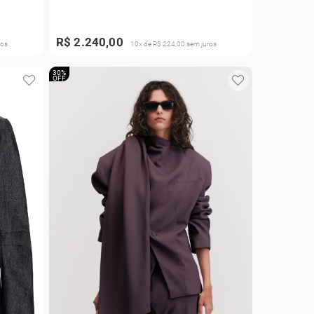
R$ 2.240,00
ros
10x de R$ 224,00 sem juros
30%
OFF