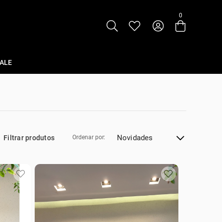
0
Entre com email ou cpf/cnpj
Criar nova conta
ALE
Novidades
Filtrar produtos
Ordenar por: