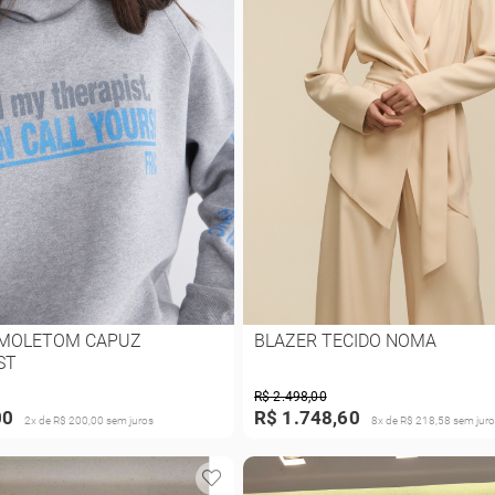
 MOLETOM CAPUZ
BLAZER TECIDO NOMA
ST
R$ 2.498,00
00
R$ 1.748,60
2x de R$ 200,00 sem juros
8x de R$ 218,58 sem juro