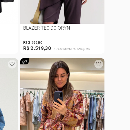
BLAZER TECIDO ORYN
R$ 3.599,00
R$ 2.519,30
10x de R$ 251,93 sem juros
30%
OFF