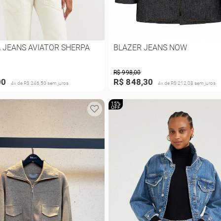
 JEANS AVIATOR SHERPA
BLAZER JEANS NOW
R$ 998,00
00
R$ 848,30
4x de R$ 246,50 sem juros
4x de R$ 212,08 sem juros
15%
OFF