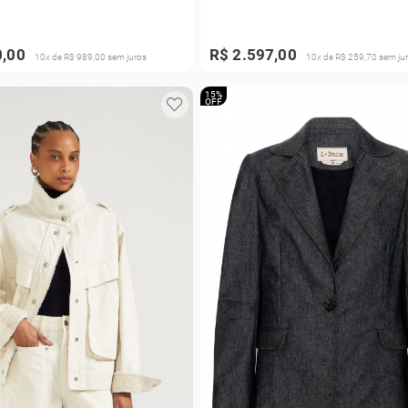
0,00
R$ 2.597,00
10x de R$ 989,00 sem juros
10x de R$ 259,70 sem ju
15%
OFF