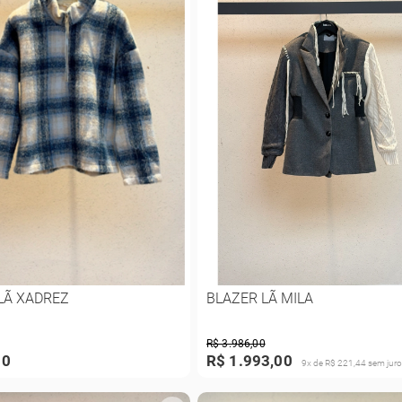
LÃ XADREZ
BLAZER LÃ MILA
R$ 3.986,00
10
R$ 1.993,00
9x de R$ 221,44 sem juro