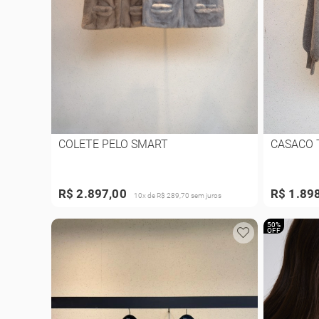
COLETE PELO SMART
CASACO 
R$ 2.897,00
R$ 1.89
10x de R$ 289,70 sem juros
50%
OFF