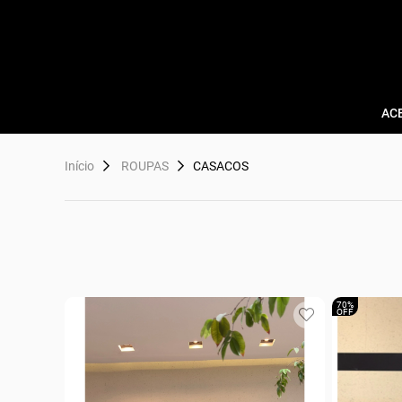
AC
Início
ROUPAS
CASACOS
70%
OFF