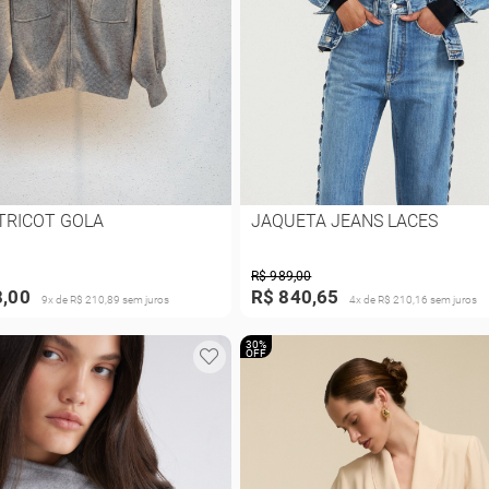
TRICOT GOLA
JAQUETA JEANS LACES
R$ 989,00
8,00
R$ 840,65
9x de R$ 210,89 sem juros
4x de R$ 210,16 sem juros
30%
OFF