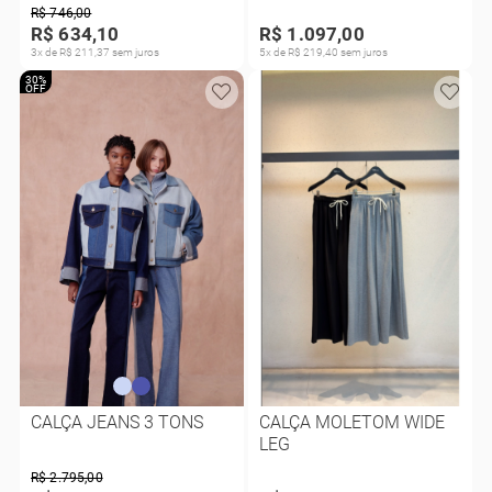
R$ 746,00
R$ 634,10
R$ 1.097,00
3x de R$ 211,37 sem juros
5x de R$ 219,40 sem juros
30%
OFF
CALÇA JEANS 3 TONS
CALÇA MOLETOM WIDE
LEG
R$ 2.795,00