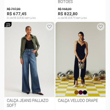
BOTÕES
R$ 797,00
R$ 968,00
R$ 677,45
R$ 822,80
3x de R$ 225,82 sem juros
4x de R$ 205,70 sem juros
15%
OFF
CALÇA JEANS PALLAZO
CALÇA VELUDO DRAPE
SOFT