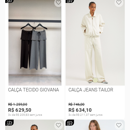
OFF
OFF
CALÇA TECIDO GIOVANA
CALÇA JEANS TAILOR
R$ 1.259,00
R$ 746,00
R$ 629,50
R$ 634,10
3x de R$ 209,83 sem juros
3x de R$ 211,37 sem juros
15%
40%
OFF
OFF