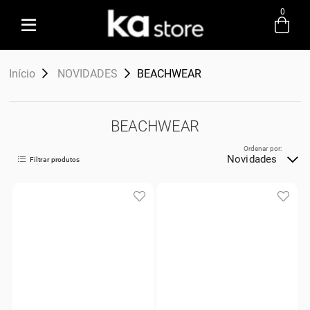
0
Entre com email ou cpf/cnpj
Início
NOVIDADES
BEACHWEAR
Criar nova conta
BEACHWEAR
Ordenar por:
Novidades
Filtrar produtos