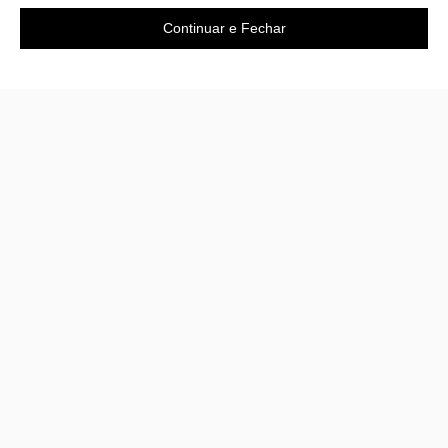
Continuar e Fechar
Área do cliente
A loja
Criar Conta
Sobre nós
Fazer Login
Políticas