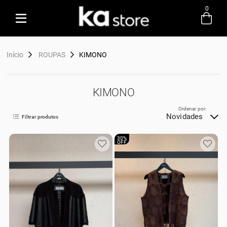
0
Entre com email ou cpf/cnpj
Início
ROUPAS
KIMONO
Criar nova conta
KIMONO
Ordenar por:
Novidades
Filtrar produtos
30%
OFF