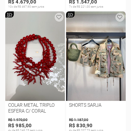
R$ 4.679,00
R$ 1.547,00
10x de R$ 467,90 sem juros
7x de R$ 221,00 sem juros
50%
30%
OFF
OFF
COLAR METAL TRIPLO
SHORTS SARJA
ESFERA C/ CORAL
R$ 1.970,00
R$ 1.187,00
R$ 985,00
R$ 830,90
4x de R$ 246,25 sem juros
4x de R$ 207,73 sem juros