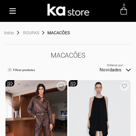
0
Entre com email ou cpf/cnpj
Início
ROUPAS
MACACÕES
Criar nova conta
MACACÕES
Ordenar por:
Novidades
Filtrar produtos
30%
30%
OFF
OFF