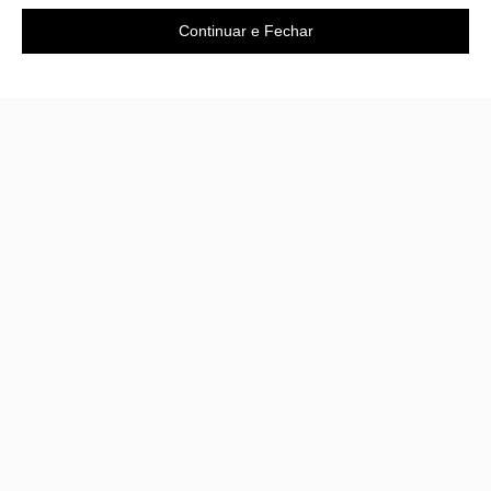
Continuar e Fechar
Área do cliente
A loja
Criar Conta
Sobre nós
Fazer Login
Políticas