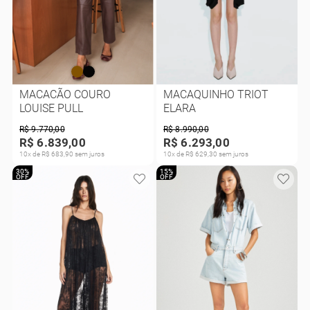
MACACÃO COURO
MACAQUINHO TRIOT
LOUISE PULL
ELARA
R$ 9.770,00
R$ 8.990,00
R$ 6.839,00
R$ 6.293,00
10x de R$ 683,90 sem juros
10x de R$ 629,30 sem juros
30%
15%
OFF
OFF