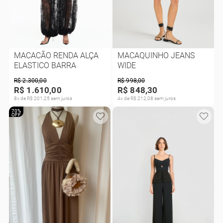
MACACÃO RENDA ALÇA
MACAQUINHO JEANS
ELASTICO BARRA
WIDE
R$ 2.300,00
R$ 998,00
R$ 1.610,00
R$ 848,30
8x de R$ 201,25 sem juros
4x de R$ 212,08 sem juros
70%
OFF