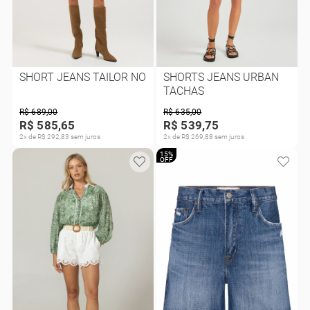
SHORT JEANS TAILOR NO
SHORTS JEANS URBAN
TACHAS
R$ 689,00
R$ 635,00
R$ 585,65
R$ 539,75
2x de R$ 292,83 sem juros
2x de R$ 269,88 sem juros
15%
OFF