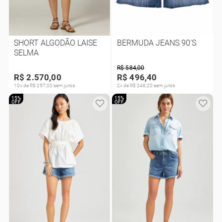
SHORT ALGODÃO LAISE
BERMUDA JEANS 90'S
SELMA
R$ 584,00
R$ 2.570,00
R$ 496,40
10x de R$ 257,00 sem juros
2x de R$ 248,20 sem juros
15%
15%
OFF
OFF