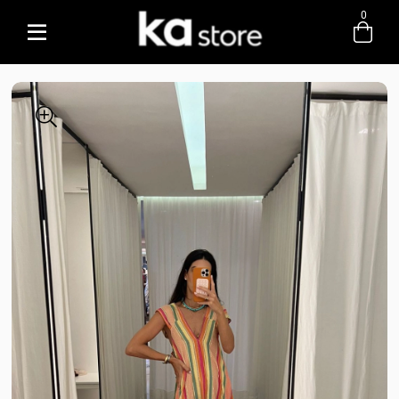
0
Entre com email ou cpf/cnpj
Criar nova conta