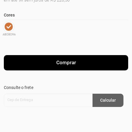
em até 9x sem juros de R$ 220,56
Cores
ABOBORA
Comprar
Consulte o frete
Cep de Entrega
Calcular