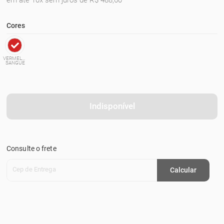
em até 10x sem juros de R$ 488,60
Cores
VERMELHO
SANGUE
Indisponível
Consulte o frete
Cep de Entrega
Calcular