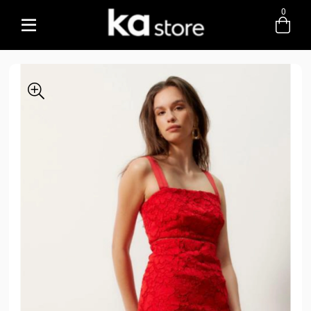
0
Entre com email ou cpf/cnpj
Criar nova conta