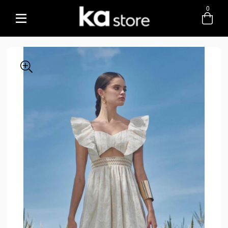
0
Entre com email ou cpf/cnpj
Criar nova conta