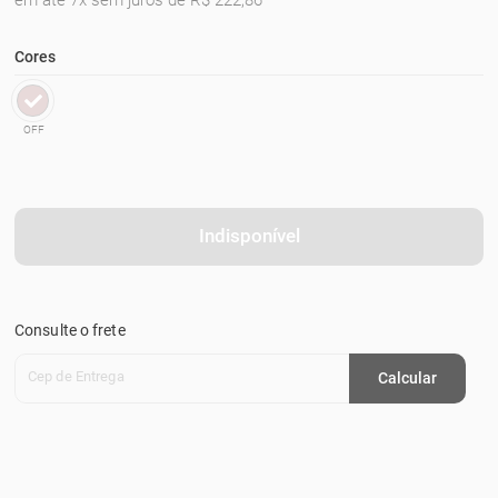
em até 7x sem juros de R$ 222,86
Cores
OFF
Indisponível
Consulte o frete
Cep de Entrega
Calcular