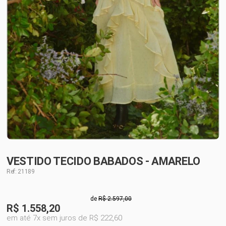
VESTIDO TECIDO BABADOS - AMARELO
Ref: 21189
de
R$ 2.597,00
R$
1.558,20
em até 7x sem juros de R$ 222,60