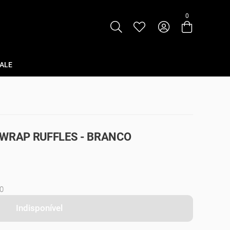
0
Entre com email ou cpf/cnpj
Criar nova conta
ALE
 WRAP RUFFLES - BRANCO
0
Indisponível