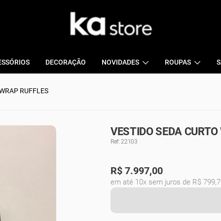
ESSÓRIOS
DECORAÇÃO
NOVIDADES
ROUPAS
S
 WRAP RUFFLES
VESTIDO SEDA CURTO
Ref: 22103
R$
7.997,00
em até 10x sem juros de R$ 799,7