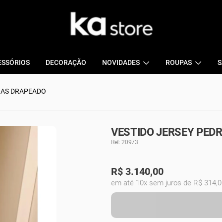
ESSÓRIOS
DECORAÇÃO
NOVIDADES
ROUPAS
S
RAS DRAPEADO
VESTIDO JERSEY PEDR
Ref: 20973
R$
3.140,00
em até 10x sem juros de R$ 314,0