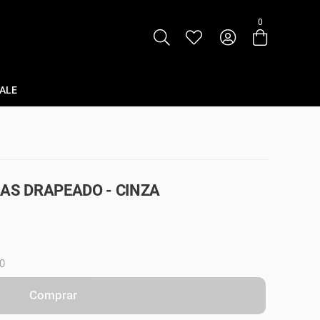
0
Entre com email ou cpf/cnpj
Criar nova conta
ALE
AS DRAPEADO - CINZA
0
Comprar