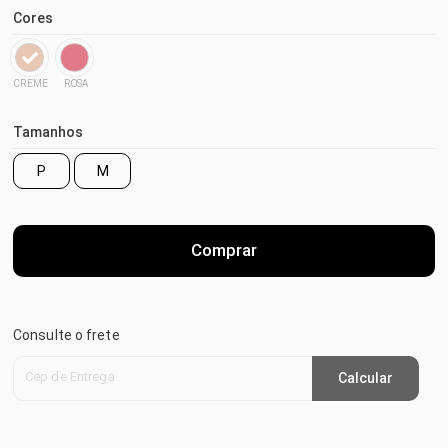
Cores
CREME
ROSA
Tamanhos
P
M
Comprar
Consulte o frete
Cep de Entrega
Calcular