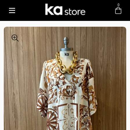
0
Entre com email ou cpf/cnpj
Criar nova conta