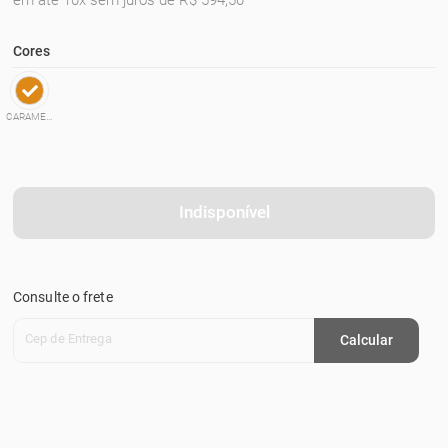
em até 10x sem juros de R$ 594,50
Cores
CARAMELO
Indisponível
Consulte o frete
Cep de Entrega
Calcular