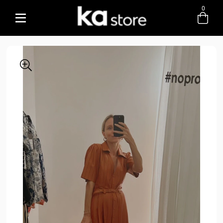
0
Entre com email ou cpf/cnpj
Criar nova conta