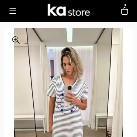
0
Entre com email ou cpf/cnpj
Criar nova conta