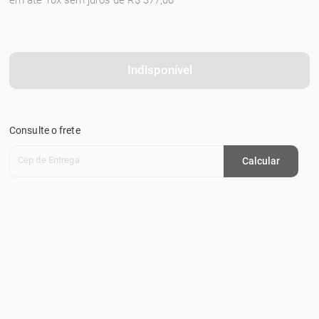
em até 10x sem juros de R$ 377,00
Indisponível
Consulte o frete
Cep de Entrega
Calcular