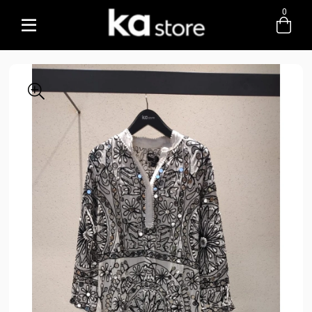
0
Entre com email ou cpf/cnpj
Criar nova conta