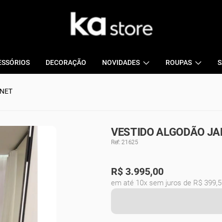
ESSÓRIOS
DECORAÇÃO
NOVIDADES
ROUPAS
S
ANET
VESTIDO ALGODÃO JAN
Ref: 21625
R$
3.995,00
em até 10x sem juros de R$ 399,5