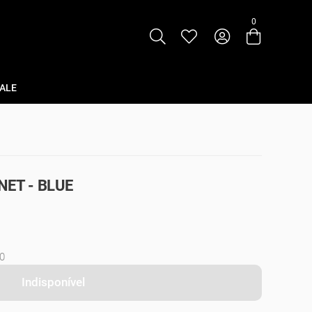
0
Entre com email ou cpf/cnpj
Criar nova conta
ALE
ET - BLUE
0
Indisponível