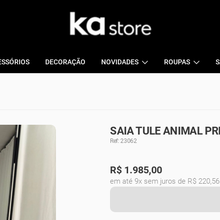
ESSÓRIOS
DECORAÇÃO
NOVIDADES
ROUPAS
S
SAIA TULE ANIMAL P
Ref: 23062
R$
1.985,00
em até 9x sem juros de R$ 220,56