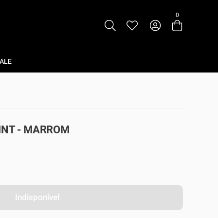
0
Entre com email ou cpf/cnpj
Criar nova conta
ALE
RINT - MARROM
Indisponível