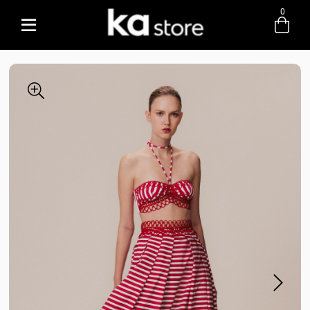
0
Entre com email ou cpf/cnpj
Criar nova conta