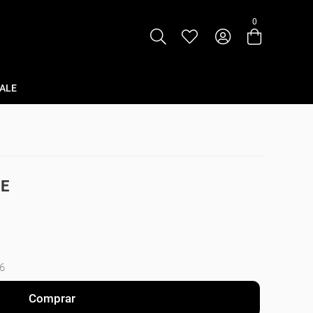
0
Entre com email ou cpf/cnpj
Criar nova conta
ALE
SE
6
Comprar