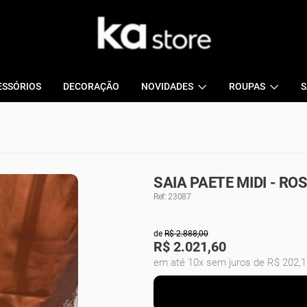
ESSÓRIOS
DECORAÇÃO
NOVIDADES
ROUPAS
S
SAIA PAETE MIDI - RO
Ref: 23087
de
R$ 2.888,00
R$
2.021,60
em até 10x sem juros de R$ 202,1