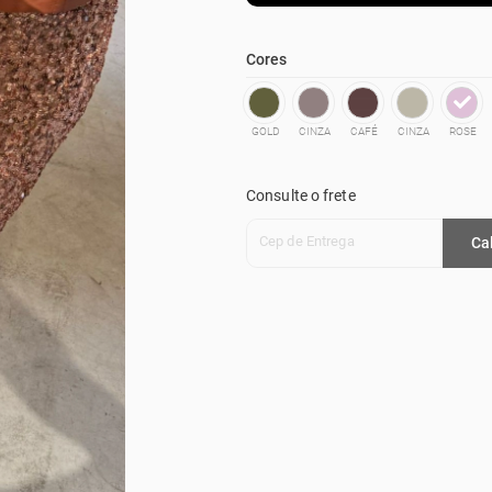
Cores
GOLD
CINZA
CAFÉ
CINZA
ROSE
Consulte o frete
Cep de Entrega
Ca