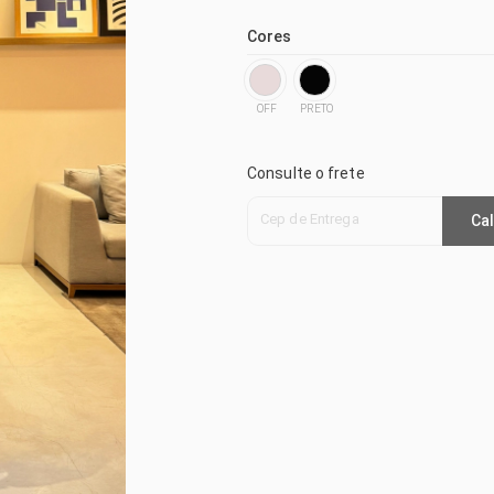
Cores
OFF
PRETO
Consulte o frete
Cep de Entrega
Cal