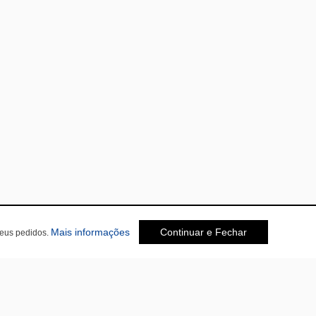
sobre a Política de Privacidade
Mais informações
Continuar e Fechar
seus pedidos.