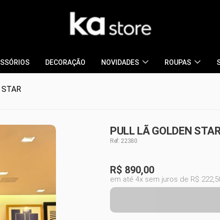
SSÓRIOS
DECORAÇÃO
NOVIDADES
ROUPAS
 STAR
PULL LÃ GOLDEN STAR
Ref: 22380
R$
890,00
em até 4x sem juros de R$ 222,5