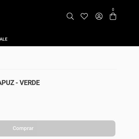
0
Entre com email ou cpf/cnpj
Criar nova conta
ALE
PUZ - VERDE
Comprar