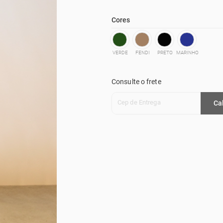
Cores
VERDE
FENDI
PRETO
MARINHO
Consulte o frete
Cep de Entrega
Ca