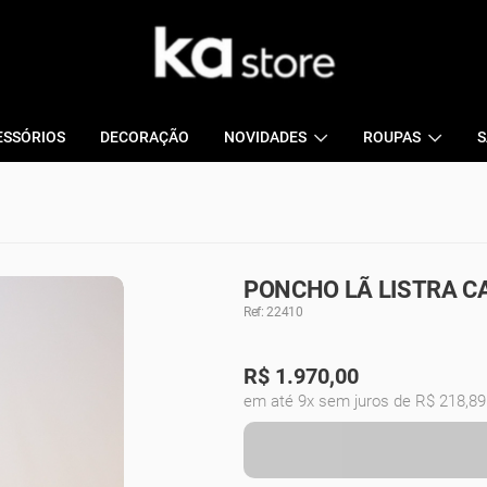
ESSÓRIOS
DECORAÇÃO
NOVIDADES
ROUPAS
S
PONCHO LÃ LISTRA CA
Ref: 22410
R$
1.970,00
em até 9x sem juros de R$ 218,89