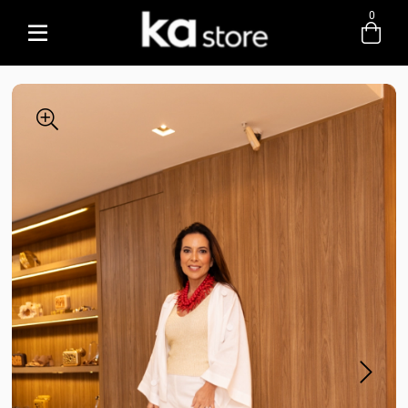
0
Entre com email ou cpf/cnpj
Criar nova conta