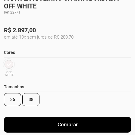
OFF WHITE
Ref: 22771
R$
2.897,00
em até 10x sem juros de R$ 289,70
Cores
OFF
WHITE
Tamanhos
36
38
Comprar