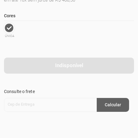
em até 10x sem juros de R$ 468,50
Cores
ÚNICA
Indisponível
Consulte o frete
Cep de Entrega
Calcular