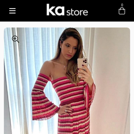
0
Entre com email ou cpf/cnpj
Criar nova conta