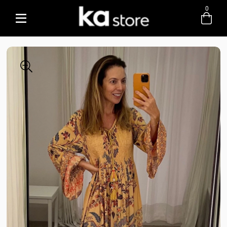
0
Entre com email ou cpf/cnpj
Criar nova conta