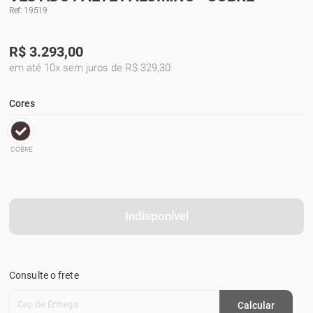
Ref: 19519
R$
3.293,00
em até 10x sem juros de R$ 329,30
Cores
COBRE
Indisponível
Consulte o frete
Cep de Entrega
Calcular