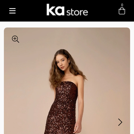
0
Entre com email ou cpf/cnpj
Criar nova conta