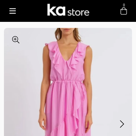
0
Entre com email ou cpf/cnpj
Criar nova conta