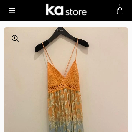
0
Entre com email ou cpf/cnpj
Criar nova conta