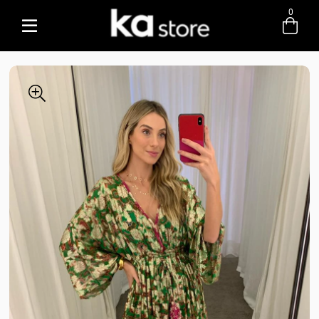
0
Entre com email ou cpf/cnpj
Criar nova conta