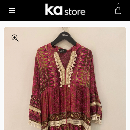
0
Entre com email ou cpf/cnpj
Criar nova conta