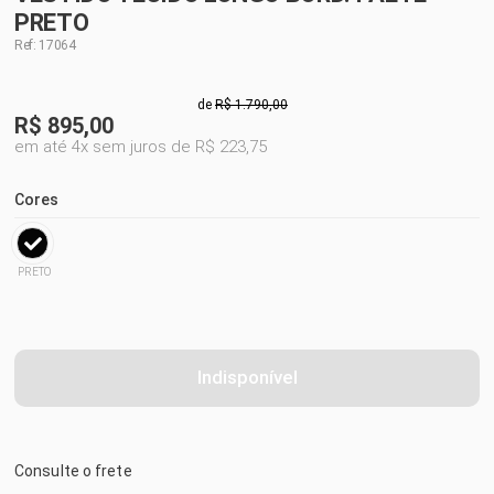
PRETO
Ref: 17064
de
R$ 1.790,00
R$
895,00
em até 4x sem juros de R$ 223,75
Cores
PRETO
Indisponível
Consulte o frete