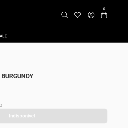
0
Entre com email ou cpf/cnpj
Criar nova conta
ALE
- BURGUNDY
0
Indisponível