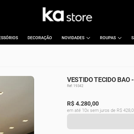
ESSÓRIOS
DECORAÇÃO
NOVIDADES
ROUPAS
S
VESTIDO TECIDO BAO 
Ref: 19342
R$
4.280,00
em até 10x sem juros de R$ 428,0