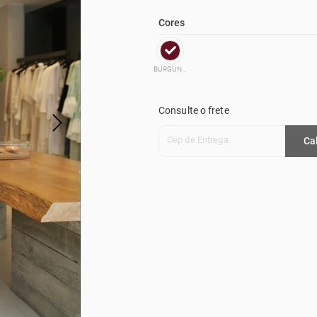
Cores
BURGUNDY
Consulte o frete
Cep de Entrega
Ca