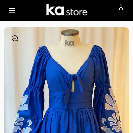
0
Entre com email ou cpf/cnpj
Criar nova conta