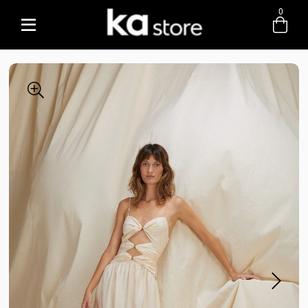
0
Entre com email ou cpf/cnpj
Criar nova conta