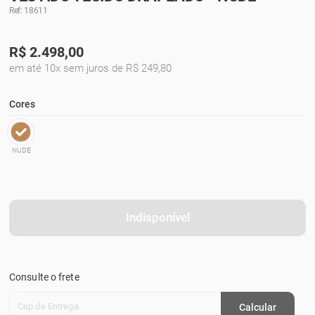
Ref: 18611
R$
2.498,00
em até 10x sem juros de R$ 249,80
Cores
NUDE
Indisponível
Consulte o frete
Cep de Entrega
Calcular