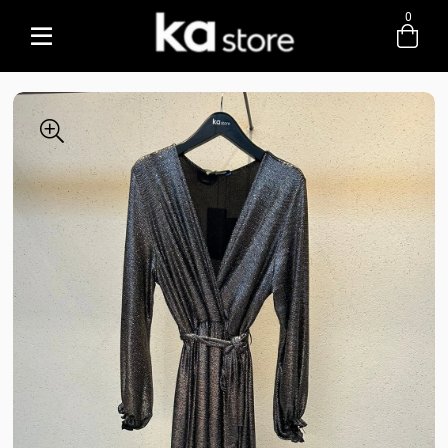
0
Entre com email ou cpf/cnpj
Criar nova conta