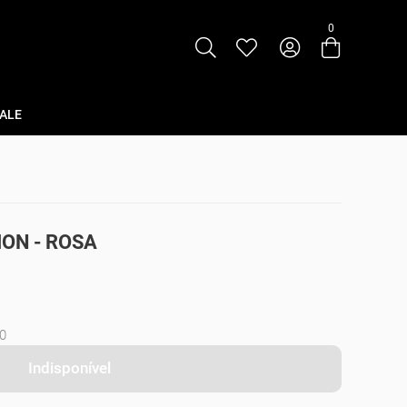
0
Entre com email ou cpf/cnpj
Criar nova conta
ALE
ION - ROSA
0
Indisponível