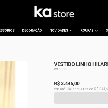
ESSÓRIOS
DECORAÇÃO
NOVIDADES
ROUPAS
S
VESTIDO LINHO HILAR
Ref: 18690
R$
3.446,00
em até 10x sem juros de R$ 344,6