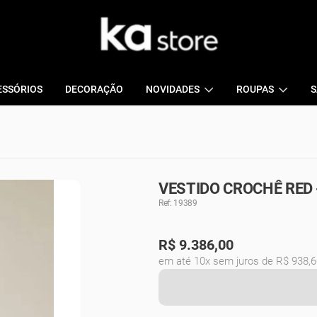
ESSÓRIOS
DECORAÇÃO
NOVIDADES
ROUPAS
S
VESTIDO CROCHÊ RED
Ref: 19389
R$
9.386,00
em até 10x sem juros de R$ 938,6