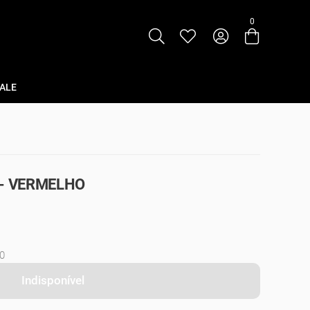
0
Entre com email ou cpf/cnpj
Criar nova conta
ALE
 - VERMELHO
0
Indisponível