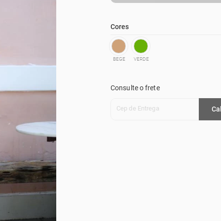
Cores
BEGE
VERDE
Consulte o frete
Cep de Entrega
Ca