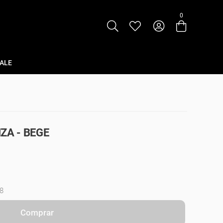
0
Entre com email ou cpf/cnpj
Criar nova conta
ALE
ZA - BEGE
8
Comprar