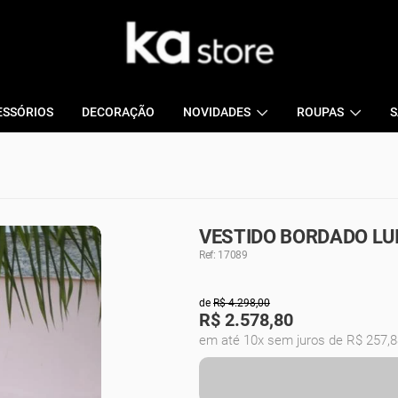
ESSÓRIOS
DECORAÇÃO
NOVIDADES
ROUPAS
S
VESTIDO BORDADO LUI
Ref: 17089
de
R$ 4.298,00
R$
2.578,80
em até 10x sem juros de R$ 257,8