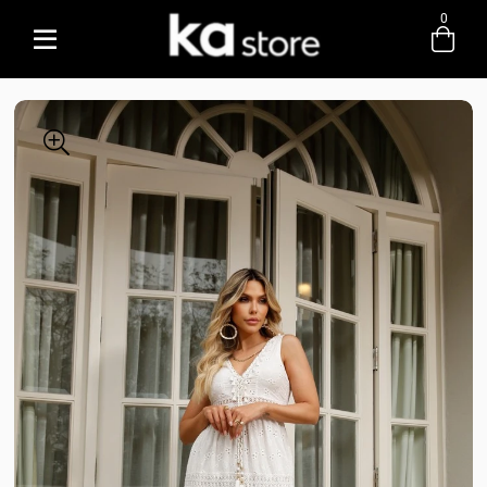
0
Entre com email ou cpf/cnpj
Criar nova conta