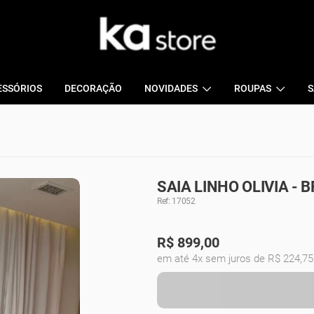
ESSÓRIOS
DECORAÇÃO
NOVIDADES
ROUPAS
S
SAIA LINHO OLIVIA - 
Ref: 17052
R$
899,00
em até 4x sem juros de R$ 224,75