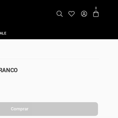
0
Entre com email ou cpf/cnpj
Criar nova conta
ALE
BRANCO
Comprar