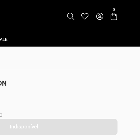
0
Entre com email ou cpf/cnpj
Criar nova conta
ALE
ON
0
Indisponível