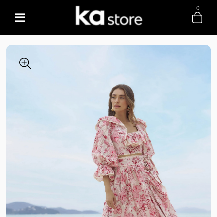
0
Entre com email ou cpf/cnpj
Criar nova conta