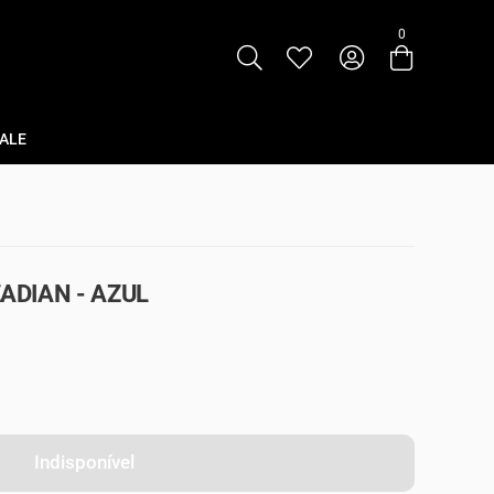
0
Entre com email ou cpf/cnpj
Criar nova conta
ALE
DIAN - AZUL
Indisponível