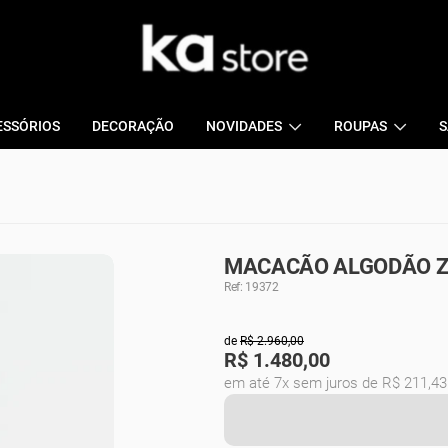
ESSÓRIOS
DECORAÇÃO
NOVIDADES
ROUPAS
S
MACACÃO ALGODÃO ZA
Ref: 19372
de
R$ 2.960,00
R$
1.480,00
em até 7x sem juros de R$ 211,43