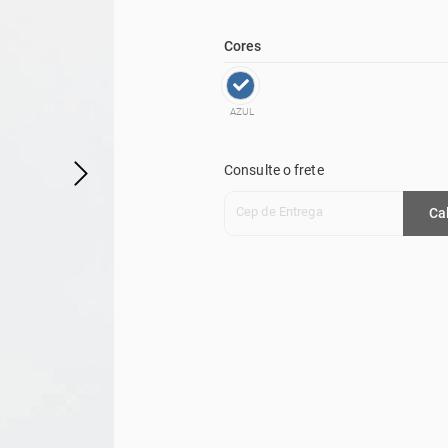
Cores
AZUL
Consulte o frete
Cep de Entrega
Ca