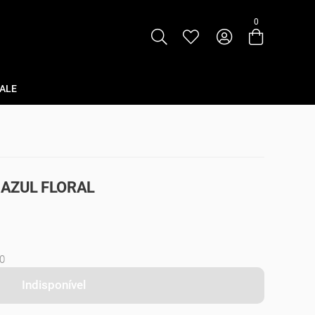
0
Entre com email ou cpf/cnpj
Criar nova conta
ALE
- AZUL FLORAL
0
Indisponível