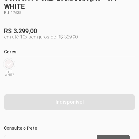
WHITE
Ref: 17635
R$
3.299,00
em até 10x sem juros de R$ 329,90
Cores
OFF
WHITE
Indisponível
Consulte o frete