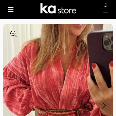
0
Entre com email ou cpf/cnpj
Criar nova conta