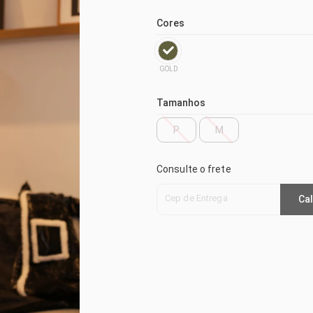
Cores
GOLD
Tamanhos
P
M
Consulte o frete
Cep de Entrega
Cal