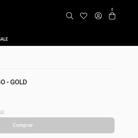
0
SALE
O - GOLD
50
Comprar