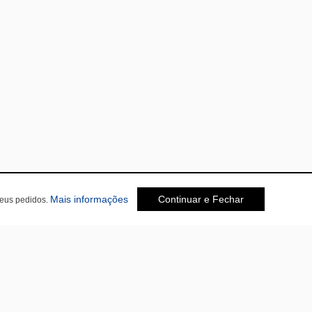
sobre a Política de Privacidade
Mais informações
Continuar e Fechar
seus pedidos.